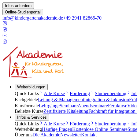
Infos anfordern
Online-Studienportal
info@kindergartenakademie.de
+49 2941 82865-70
Weiterbildungen
Quick Links
Alle Kurse
Förderung
Studienberatung
In
Fachgebiete
Leitung & Management
Integration & Inklusion
Frü
Kursformate
Lehrgänge
Seminare
Abendseminare
Fernkurse
Vide
Beliebte Kurse
Zertifizierte Kitaleitung
Fachkraft für Integration
Infos & Services
Quick Links
Alle Kurse
Förderung
Studienberatung
In
Weiterbildung
Häufige Fragen
Kostenlose Online-Seminare
Supe
Über uns
Die Akademie
Newsletter
Kontakt