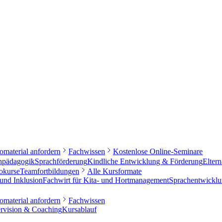
fomaterial anfordern
Fachwissen
Kostenlose Online-Seminare
hpädagogik
Sprachförderung
Kindliche Entwicklung & Förderung
Elter
okurse
Teamfortbildungen
Alle Kursformate
 und Inklusion
Fachwirt für Kita- und Hortmanagement
Sprachentwicklu
fomaterial anfordern
Fachwissen
rvision & Coaching
Kursablauf