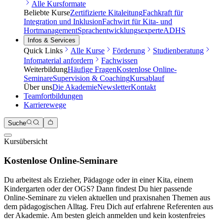
Alle Kursformate
Beliebte Kurse
Zertifizierte Kitaleitung
Fachkraft für
Integration und Inklusion
Fachwirt für Kita- und
Hortmanagement
Sprachentwicklungsexperte
ADHS
Infos & Services
Quick Links
Alle Kurse
Förderung
Studienberatung
Infomaterial anfordern
Fachwissen
Weiterbildung
Häufige Fragen
Kostenlose Online-
Seminare
Supervision & Coaching
Kursablauf
Über uns
Die Akademie
Newsletter
Kontakt
Teamfortbildungen
Karrierewege
Suche
Kursübersicht
Kostenlose Online-Seminare
Du arbeitest als Erzieher, Pädagoge oder in einer Kita, einem
Kindergarten oder der OGS? Dann findest Du hier passende
Online-Seminare zu vielen aktuellen und praxisnahen Themen aus
dem pädagogischen Alltag. Freu Dich auf erfahrene Referenten aus
der Akademie. Am besten gleich anmelden und kein kostenfreies