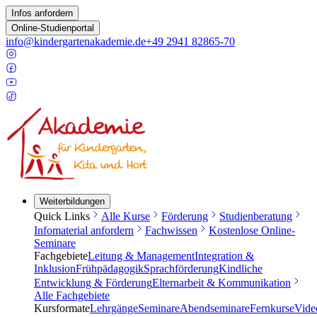
Infos anfordern
Online-Studienportal
info@kindergartenakademie.de
+49 2941 82865-70
Weiterbildungen
Quick Links
Alle Kurse
Förderung
Studienberatung
Infomaterial anfordern
Fachwissen
Kostenlose Online-
Seminare
Fachgebiete
Leitung & Management
Integration &
Inklusion
Frühpädagogik
Sprachförderung
Kindliche
Entwicklung & Förderung
Elternarbeit & Kommunikation
Alle Fachgebiete
Kursformate
Lehrgänge
Seminare
Abendseminare
Fernkurse
Vide