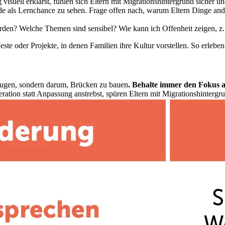
ell erklärst, fühlen sich Eltern mit Migrationshintergrund sicher u
ede als Lernchance zu sehen. Frage offen nach, warum Eltern Dinge ande
werden? Welche Themen sind sensibel? Wie kann ich Offenheit zeigen, 
te oder Projekte, in denen Familien ihre Kultur vorstellen. So erleben a
rzeugen, sondern darum, Brücken zu bauen
. Behalte immer den Fokus a
on statt Anpassung anstrebst, spüren Eltern mit Migrationshintergrund