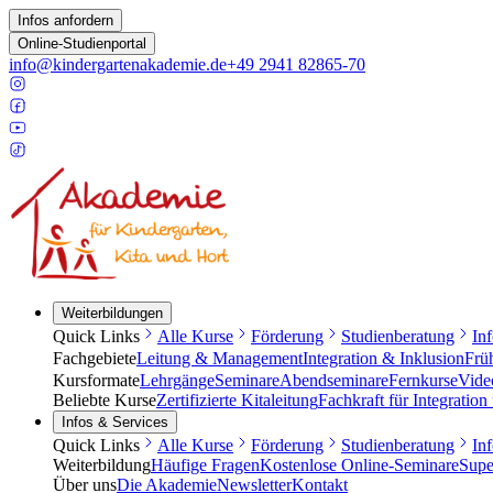
Infos anfordern
Online-Studienportal
info@kindergartenakademie.de
+49 2941 82865-70
Weiterbildungen
Quick Links
Alle Kurse
Förderung
Studienberatung
In
Fachgebiete
Leitung & Management
Integration & Inklusion
Frü
Kursformate
Lehrgänge
Seminare
Abendseminare
Fernkurse
Vide
Beliebte Kurse
Zertifizierte Kitaleitung
Fachkraft für Integration
Infos & Services
Quick Links
Alle Kurse
Förderung
Studienberatung
In
Weiterbildung
Häufige Fragen
Kostenlose Online-Seminare
Supe
Über uns
Die Akademie
Newsletter
Kontakt