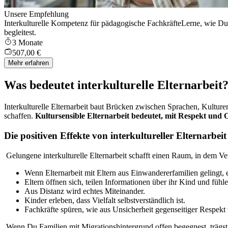
Unsere Empfehlung
Interkulturelle Kompetenz für pädagogische Fachkräfte
Lerne, wie Du 
begleitest.
3 Monate
507,00 €
Mehr erfahren
Was bedeutet interkulturelle Elternarbeit
Interkulturelle Elternarbeit baut Brücken zwischen Sprachen, Kultur
schaffen.
Kultursensible Elternarbeit bedeutet, mit Respekt und 
Die positiven Effekte von interkultureller Elternarbeit
Gelungene interkulturelle Elternarbeit schafft einen Raum, in dem Ve
Wenn Elternarbeit mit Eltern aus Einwandererfamilien gelingt, 
Eltern öffnen sich, teilen Informationen über ihr Kind und fühl
Aus Distanz wird echtes Miteinander.
Kinder erleben, dass Vielfalt selbstverständlich ist.
Fachkräfte spüren, wie aus Unsicherheit gegenseitiger Respekt
Wenn Du Familien mit Migrationshintergrund offen begegnest, trägst 