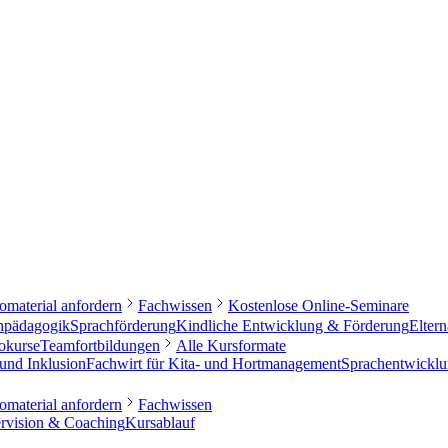
fomaterial anfordern
Fachwissen
Kostenlose Online-Seminare
hpädagogik
Sprachförderung
Kindliche Entwicklung & Förderung
Elter
okurse
Teamfortbildungen
Alle Kursformate
 und Inklusion
Fachwirt für Kita- und Hortmanagement
Sprachentwicklu
fomaterial anfordern
Fachwissen
rvision & Coaching
Kursablauf