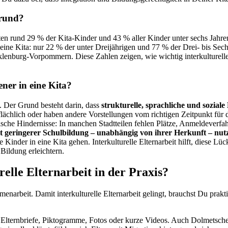
grund?
hatten rund 29 % der Kita-Kinder und 43 % aller Kinder unter sechs Jahr
ine Kita: nur 22 % der unter Dreijährigen und 77 % der Drei- bis Sec
klenburg-Vorpommern. Diese Zahlen zeigen, wie wichtig interkulturelle 
ner in eine Kita?
. Der Grund besteht darin, dass
strukturelle, sprachliche und sozia
lächlich oder haben andere Vorstellungen vom richtigen Zeitpunkt für
he Hindernisse: In manchen Stadtteilen fehlen Plätze, Anmeldeverfah
t geringerer Schulbildung – unabhängig von ihrer Herkunft – nutz
e Kinder in eine Kita gehen. Interkulturelle Elternarbeit hilft, diese 
Bildung erleichtern.
elle Elternarbeit in der Praxis?
narbeit. Damit interkulturelle Elternarbeit gelingt, brauchst Du prak
Elternbriefe, Piktogramme, Fotos oder kurze Videos. Auch Dolmetsche