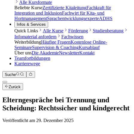
Alle Kursformate
Beliebte Kurse
Zertifizierte Kitaleitung
Fachkraft für
Integration und Inklusion
Fachwirt für Kita- und
Hortmanagement
Sprachentwicklungsexperte
ADHS
Infos & Services
Quick Links
Alle Kurse
Förderung
Studienberatung
Infomaterial anfordern
Fachwissen
Weiterbildung
Häufige Fragen
Kostenlose Online-
Seminare
Supervision & Coaching
Kursablauf
Über uns
Die Akademie
Newsletter
Kontakt
Teamfortbildungen
Karrierewege
Suche
Zurück
Elterngespräche bei Trennung und
Scheidung: Rechtssicher und kindgerecht
Veröffentlicht am
29. Dezember 2025