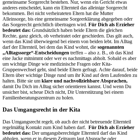
gemeinsame Sorgerecht bestehen. Nur, wenn ein Gericht etwas
anderes entscheidet, kann ein Elternteil das alleinige Sorgerecht
bekommen. Bei nicht verheirateten Eltern hat die Mutter
Alleinsorge, bis eine gemeinsame Sorgeerklärung abgegeben oder
das Sorgerecht gerichtlich übertragen wird.
Für Dich als Erzieher
bedeutet das:
Grundsätzlich haben beide Eltern die gleichen
Rechte, ganz gleich, ob verheiratet oder geschieden. Das gilt auch,
wenn das Kind überwiegend bei einem von beiden lebt. Im Alltag
darf der Elternteil, bei dem das Kind wohnt, die
sogenannten
„Alltagssorge“-Entscheidungen
treffen – also z. B., ob das Kind
eine Jacke mitnimmt oder wer es nachmittags abholt. Sobald es aber
um wichtige Dinge wie medizinische Fragen oder Kita-
Gruppenwechsel geht, sind beide Eltern gefragt.
Achte darauf, beide
Eltern über wichtige Dinge rund um ihr Kind auf dem Laufenden zu
halten. Bitte sie um
klare und nachvollziehbare Absprachen,
damit Du Dich im Alltag sicher orientieren kannst. Und wenn Du
unsicher bist, scheue Dich nicht, Dir Unterstützung bei einem
Familienberatungszentrum zu holen.
Das Umgangsrecht in der Kita
Das Umgangsrecht regelt, ob auch der nicht betreuende Elternteil
regelmäßig Kontakt zum Kind haben darf.
Für Dich als Erzieher
bedeutet das:
Der umgangsberechtigte Elternteil darf das Kind
abholen, wenn er in diesem Zeitraum laut Absprache oder