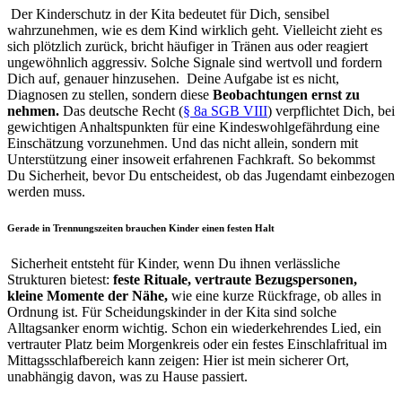
Der Kinderschutz in der Kita bedeutet für Dich, sensibel
wahrzunehmen, wie es dem Kind wirklich geht. Vielleicht zieht es
sich plötzlich zurück, bricht häufiger in Tränen aus oder reagiert
ungewöhnlich aggressiv. Solche Signale sind wertvoll und fordern
Dich auf, genauer hinzusehen.
Deine Aufgabe ist es nicht,
Diagnosen zu stellen, sondern diese
Beobachtungen ernst zu
nehmen.
Das deutsche Recht (
§ 8a SGB VIII
) verpflichtet Dich, bei
gewichtigen Anhaltspunkten für eine Kindeswohlgefährdung eine
Einschätzung vorzunehmen. Und das nicht allein, sondern mit
Unterstützung einer insoweit erfahrenen Fachkraft. So bekommst
Du Sicherheit, bevor Du entscheidest, ob das Jugendamt einbezogen
werden muss.
Gerade in Trennungszeiten brauchen Kinder einen festen Halt
Sicherheit entsteht für Kinder, wenn Du ihnen verlässliche
Strukturen bietest:
feste Rituale, vertraute Bezugspersonen,
kleine Momente der Nähe,
wie eine kurze Rückfrage, ob alles in
Ordnung ist.
Für Scheidungskinder in der Kita sind solche
Alltagsanker enorm wichtig. Schon ein wiederkehrendes Lied, ein
vertrauter Platz beim Morgenkreis oder ein festes Einschlafritual im
Mittagsschlafbereich kann zeigen: Hier ist mein sicherer Ort,
unabhängig davon, was zu Hause passiert.