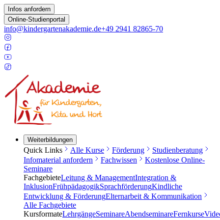
Infos anfordern
Online-Studienportal
info@kindergartenakademie.de
+49 2941 82865-70
Weiterbildungen
Quick Links
Alle Kurse
Förderung
Studienberatung
Infomaterial anfordern
Fachwissen
Kostenlose Online-
Seminare
Fachgebiete
Leitung & Management
Integration &
Inklusion
Frühpädagogik
Sprachförderung
Kindliche
Entwicklung & Förderung
Elternarbeit & Kommunikation
Alle Fachgebiete
Kursformate
Lehrgänge
Seminare
Abendseminare
Fernkurse
Vide