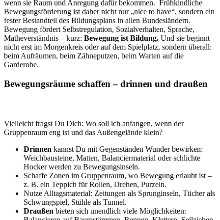
wenn sie Raum und Anregung dafür bekommen.
Frühkindliche
Bewegungsförderung ist daher nicht nur „nice to have“, sondern ein
fester Bestandteil des Bildungsplans in allen Bundesländern.
Bewegung fördert Selbstregulation, Sozialverhalten, Sprache,
Matheverständnis – kurz:
Bewegung ist Bildung.
Und sie beginnt
nicht erst im Morgenkreis oder auf dem Spielplatz, sondern überall:
beim Aufräumen, beim Zähneputzen, beim Warten auf die
Garderobe.
Bewegungsräume schaffen – drinnen und draußen
Vielleicht fragst Du Dich: Wo soll ich anfangen, wenn der
Gruppenraum eng ist und das Außengelände klein?
Drinnen
kannst Du mit Gegenständen Wunder bewirken:
Weichbausteine, Matten, Balanciermaterial oder schlichte
Hocker werden zu Bewegungsinseln.
Schaffe Zonen im Gruppenraum, wo Bewegung erlaubt ist –
z. B. ein Teppich für Rollen, Drehen, Purzeln.
Nutze Alltagsmaterial: Zeitungen als Sprunginseln, Tücher als
Schwungspiel, Stühle als Tunnel.
Draußen
bieten sich unendlich viele Möglichkeiten:
Balancieren auf Baumstämmen, Rennen, Klettern, Seilziehen,