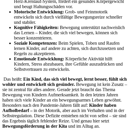
Herz-Kreislauf-System, fördert ein gesundes Körpergewicht
und beugt Haltungsschäden vor.
Motorische Entwicklung:
Grob- und Feinmotorik
entwickeln sich durch vielfältige Bewegungsreize schneller
und stabiler.
Kognitive Fähigkeiten:
Bewegung unterstützt nachweislich
das Lernen – Kinder, die sich viel bewegen, können sich
besser konzentrieren.
Soziale Kompetenzen:
Beim Spielen, Toben und Raufen
lernen Kinder, auf andere zu achten, sich durchzusetzen und
Regeln zu akzeptieren.
Emotionale Entwicklung:
Körperliche Aktivität hilft
Kindern, Stress abzubauen, ihre Gefühle auszudrücken und
Selbstvertrauen zu entwickeln.
Das heißt:
Ein Kind, das sich viel bewegt, lernt besser, fühlt sich
wohler und entwickelt sich gesünder.
Bewegung ist kein Zusatz –
sie ist zentral für alles andere.
Gerade jetzt braucht das Thema
Bewegung von Kindern Aufmerksamkeit. In den letzten Jahren
haben sich viele Kinder an ein bewegungsarmes Leben gewöhnt.
Besonders nach den Pandemie-Jahren fällt auf:
Kinder haben
Aufholbedarf –
in der Motorik, aber auch im Verhalten und in der
Selbstregulation. Diese Defizite entstehen nicht von selbst – sie sind
das Ergebnis täglich fehlender Reize. Und genau hier setzt
Bewegungsförderung in der Kita
und im Alltag an.