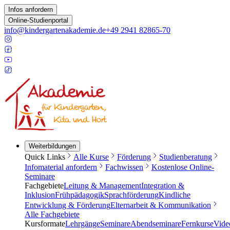
Infos anfordern
Online-Studienportal
info@kindergartenakademie.de
+49 2941 82865-70
Weiterbildungen
Quick Links
Alle Kurse
Förderung
Studienberatung
Infomaterial anfordern
Fachwissen
Kostenlose Online-
Seminare
Fachgebiete
Leitung & Management
Integration &
Inklusion
Frühpädagogik
Sprachförderung
Kindliche
Entwicklung & Förderung
Elternarbeit & Kommunikation
Alle Fachgebiete
Kursformate
Lehrgänge
Seminare
Abendseminare
Fernkurse
Vide