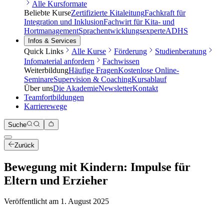
Alle Kursformate
Beliebte Kurse
Zertifizierte Kitaleitung
Fachkraft für
Integration und Inklusion
Fachwirt für Kita- und
Hortmanagement
Sprachentwicklungsexperte
ADHS
Infos & Services
Quick Links
Alle Kurse
Förderung
Studienberatung
Infomaterial anfordern
Fachwissen
Weiterbildung
Häufige Fragen
Kostenlose Online-
Seminare
Supervision & Coaching
Kursablauf
Über uns
Die Akademie
Newsletter
Kontakt
Teamfortbildungen
Karrierewege
Suche
Zurück
Bewegung mit Kindern: Impulse für
Eltern und Erzieher
Veröffentlicht am
1. August 2025