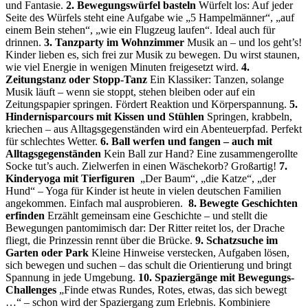
und Fantasie.
2. Bewegungswürfel basteln
Würfelt los: Auf jeder
Seite des Würfels steht eine Aufgabe wie „5 Hampelmänner“, „auf
einem Bein stehen“, „wie ein Flugzeug laufen“. Ideal auch für
drinnen.
3. Tanzparty im Wohnzimmer
Musik an – und los geht’s!
Kinder lieben es, sich frei zur Musik zu bewegen. Du wirst staunen,
wie viel Energie in wenigen Minuten freigesetzt wird.
4.
Zeitungstanz oder Stopp-Tanz
Ein Klassiker: Tanzen, solange
Musik läuft – wenn sie stoppt, stehen bleiben oder auf ein
Zeitungspapier springen. Fördert Reaktion und Körperspannung.
5.
Hindernisparcours mit Kissen und Stühlen
Springen, krabbeln,
kriechen – aus Alltagsgegenständen wird ein Abenteuerpfad. Perfekt
für schlechtes Wetter.
6. Ball werfen und fangen – auch mit
Alltagsgegenständen
Kein Ball zur Hand? Eine zusammengerollte
Socke tut’s auch. Zielwerfen in einen Wäschekorb? Großartig!
7.
Kinderyoga mit Tierfiguren
„Der Baum“, „die Katze“, „der
Hund“ – Yoga für Kinder ist heute in vielen deutschen Familien
angekommen. Einfach mal ausprobieren.
8. Bewegte Geschichten
erfinden
Erzählt gemeinsam eine Geschichte – und stellt die
Bewegungen pantomimisch dar: Der Ritter reitet los, der Drache
fliegt, die Prinzessin rennt über die Brücke.
9. Schatzsuche im
Garten oder Park
Kleine Hinweise verstecken, Aufgaben lösen,
sich bewegen und suchen – das schult die Orientierung und bringt
Spannung in jede Umgebung.
10. Spaziergänge mit Bewegungs-
Challenges
„Finde etwas Rundes, Rotes, etwas, das sich bewegt
…“ – schon wird der Spaziergang zum Erlebnis. Kombiniere