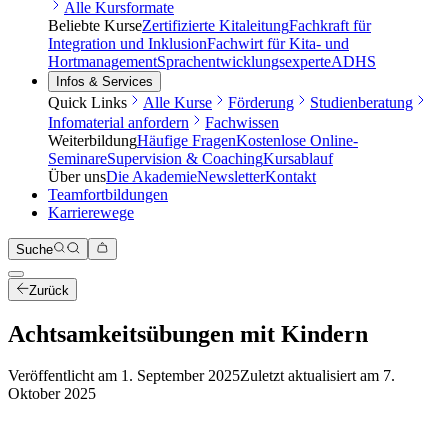
Alle Kursformate
Beliebte Kurse
Zertifizierte Kitaleitung
Fachkraft für
Integration und Inklusion
Fachwirt für Kita- und
Hortmanagement
Sprachentwicklungsexperte
ADHS
Infos & Services
Quick Links
Alle Kurse
Förderung
Studienberatung
Infomaterial anfordern
Fachwissen
Weiterbildung
Häufige Fragen
Kostenlose Online-
Seminare
Supervision & Coaching
Kursablauf
Über uns
Die Akademie
Newsletter
Kontakt
Teamfortbildungen
Karrierewege
Suche
Zurück
Achtsamkeitsübungen mit Kindern
Veröffentlicht am
1. September 2025
Zuletzt aktualisiert am
7.
Oktober 2025