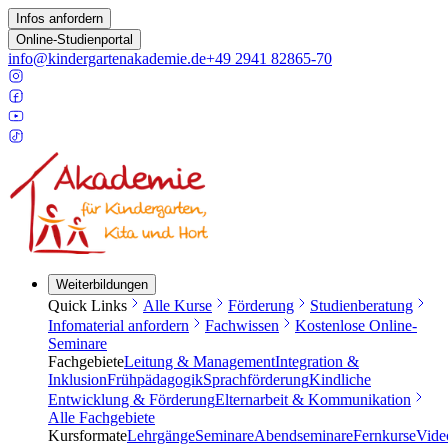
Infos anfordern
Online-Studienportal
info@kindergartenakademie.de
+49 2941 82865-70
Weiterbildungen
Quick Links
Alle Kurse
Förderung
Studienberatung
Infomaterial anfordern
Fachwissen
Kostenlose Online-
Seminare
Fachgebiete
Leitung & Management
Integration &
Inklusion
Frühpädagogik
Sprachförderung
Kindliche
Entwicklung & Förderung
Elternarbeit & Kommunikation
Alle Fachgebiete
Kursformate
Lehrgänge
Seminare
Abendseminare
Fernkurse
Vide