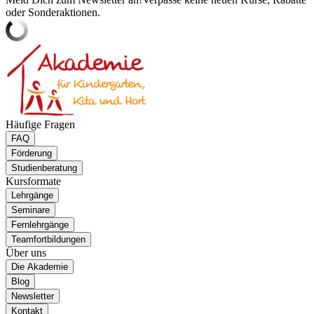
oder Sonderaktionen.
Häufige Fragen
FAQ
Förderung
Studienberatung
Kursformate
Lehrgänge
Seminare
Fernlehrgänge
Teamfortbildungen
Über uns
Die Akademie
Blog
Newsletter
Kontakt